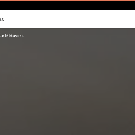
ns
Le Métavers